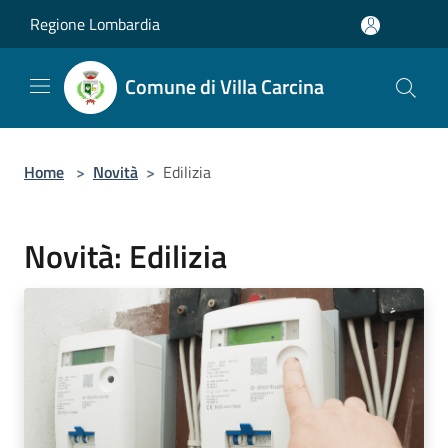
Salta al contenuto principale
Regione Lombardia
Comune di Villa Carcina
Home
>
Novità
>
Edilizia
Novità: Edilizia