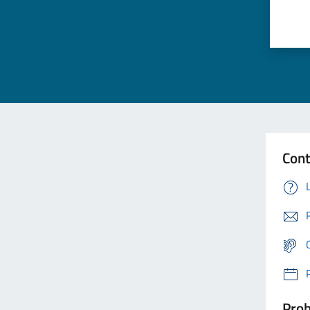
Cont
Prob