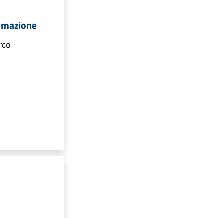
nimazione
rco