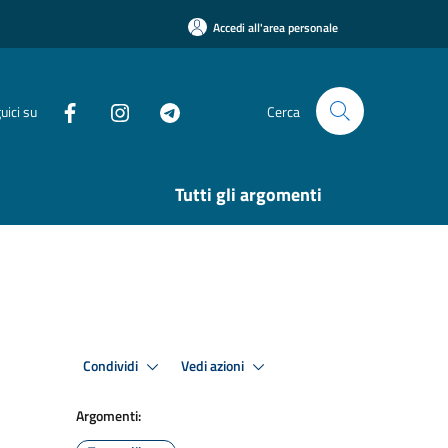
Accedi all'area personale
uici su
Cerca
Tutti gli argomenti
Condividi
Vedi azioni
Argomenti: