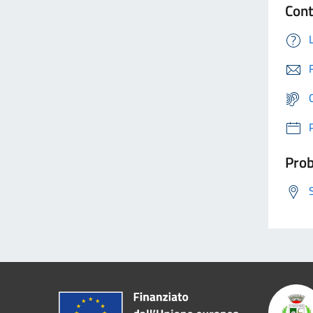
Cont
Prob