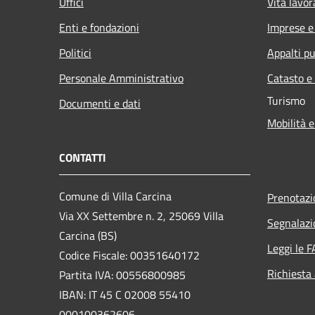
Uffici
Vita lavor
Enti e fondazioni
Imprese 
Politici
Appalti pu
Personale Amministrativo
Catasto e
Turismo
Documenti e dati
Mobilità e
CONTATTI
Comune di Villa Carcina
Prenotaz
Via XX Settembre n. 2, 25069 Villa
Segnalazi
Carcina (BS)
Leggi le 
Codice Fiscale: 00351640172
Richiesta
Partita IVA: 00556800985
IBAN: IT 45 C 02008 55410
000100362606