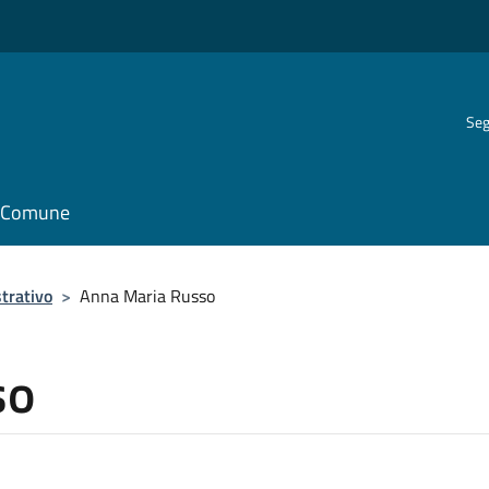
Seg
il Comune
trativo
>
Anna Maria Russo
so