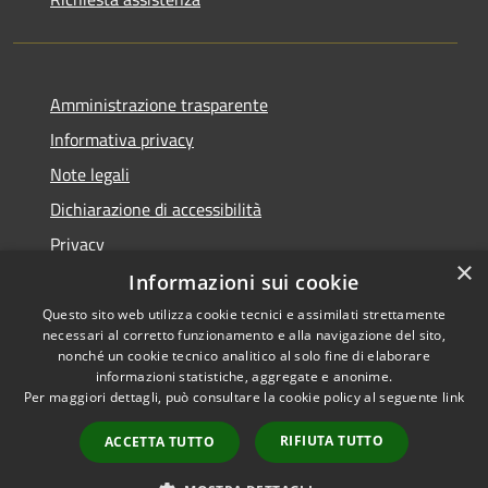
Amministrazione trasparente
Informativa privacy
Note legali
Dichiarazione di accessibilità
Privacy
×
Informazioni sui cookie
Questo sito web utilizza cookie tecnici e assimilati strettamente
necessari al corretto funzionamento e alla navigazione del sito,
RSS
Copyright © 2026 • Comune di
nonché un cookie tecnico analitico al solo fine di elaborare
Accessibilità
informazioni statistiche, aggregate e anonime.
Villa Carcina • Powered by
Per maggiori dettagli, può consultare la cookie policy al seguente
link
Privacy
Municipium
Accesso
•
Cookie
redazione
RIFIUTA TUTTO
ACCETTA TUTTO
Mappa del sito
Whistleblowing